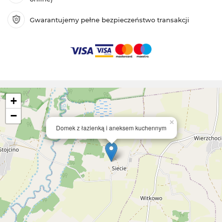
Gwarantujemy pełne bezpieczeństwo transakcji
+
−
×
Domek z łazienką i aneksem kuchennym