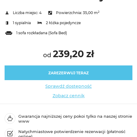
2
Liczba miejsc:
4
Powierzchnia:
35,00 m
1 sypialnia
2 łóżka pojedyncze
1 sofa rozkładana (Sofa Bed)
239,20 zł
od
ZAREZERWUJ TERAZ
Sprawdź dostępność
Zobacz cennik
Gwarancja najniższej ceny pokoi tylko na naszej stronie
www
Natychmiastowe potwierdzenie rezerwacji (płatność
online)